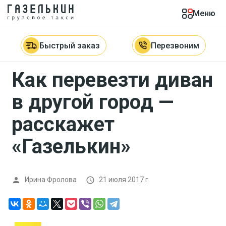
Меню
Главная

Блог

Как перевезти диван в другой город —
расскажет «Газелькин»
Быстрый заказ
Перезвоним
Как перевезти диван
в другой город —
расскажет
«Газелькин»
Ирина Фролова
21 июля 2017 г.

