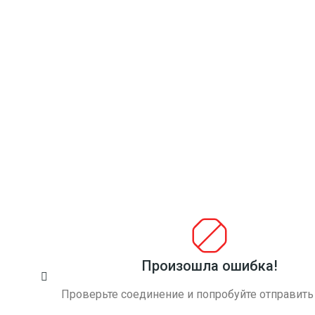
Произошла ошибка!
У вас есть возможность стать
партнером
Проверьте соединение и попробуйте отправить
Многие наши заказчики, обратившись к нам один