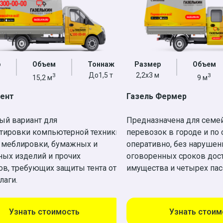
р
Объем
Тоннаж
Размер
Объем
До1,5 т
2,2х3 м
3
3
15,2 м
9 м
Тент
Газель Фермер
ый вариант для
Предназначена для семе
тировки компьютерной техники,
перевозок в городе и по 
 меблировки, бумажных и
оперативно, без нарушен
ных изделий и прочих
оговоренных сроков дос
в, требующих защиты тента от
имущества и четырех па
лаги.
Узнать стоимость
Узнать стоим