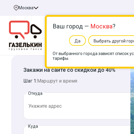
Москва
Ваш город —
Москва
?
Да
Выбрать другой гор
Услуги
Цен
От выбранного города зависят список ус
тарифы.
Закажи на сайте со скидкой до 40%
Шаг 1:
Маршрут и время
Откуда
Куда