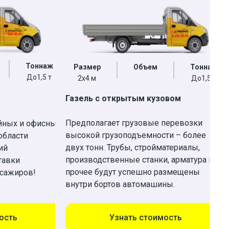
Тоннаж
Размер
Объем
Тоннаж
До1,5 т
2х4 м
До1,5 т
Газель с открытым кузовом
Предполагает грузовые перевозки
йных и офисных
высокой грузоподъемности – более
области
двух тонн. Трубы, стройматериалы,
ий
производственные станки, арматура и
тавки
прочее будут успешно размещены
ссажиров!
внутри бортов автомашины.
ость
Узнать стоимость