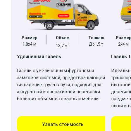
Размер
Объем
Тоннаж
Разме
1,8х4 м
До1,5 т
2х4 м
3
13,7 м
Удлиненная газель
Газель 
Газель с увеличенным фургоном и
Идеальн
замковой системой, предотвращающей
транспор
выпадение груза в пути, подходит для
бытовой
аккуратной и оперативной перевозки
деревян
больших объемов товаров и мебели.
предмето
пыли и в
Узнать стоимость