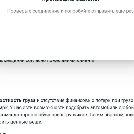
слуги грузчиков в Электростали
Проверьте соединение и попробуйте отправить еще раз
дивидуальный подход и стремление идти навстречу пожел
мпанию «Газелькин» вы можете не переживать по поводу с
многоэтажных домах, помещениях с узкими входными две
игады грузчиков в Электростали имеют большой опыт и 
го чтобы выполнить работу в кратчайшие сроки. После за
помещении согласно пожеланиям клиента.
остность груза
и отсутствие финансовых потерь при грузо
арк. У нас есть возможность подобрать автомобиль любо
 команда хорошо обученных грузчиков. Таким образом, кли
рить ценные вещи.
как: