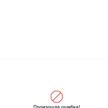
ехники;
, посуду, мебель и другие предметы, которые требуют ак
Произошла ошибка!