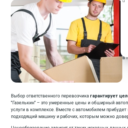
У
Ин
ко
в 
Бр
то
в 
Выбор ответственного перевозчика
гарантирует цел
"Газелькин" – это умеренные цены и обширный автоп
услуги в комплексе. Вместе с автомобилем прибудет
подходящий машину и рабочих, которым можно дове
Ценообразование зависит от таких исходных данных 